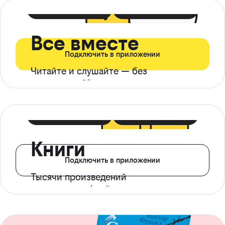
399 ₽ в мес
21 ₽ в день
Все вместе
Подключить в приложении
Читайте и слушайте — без
ограничений*
299 ₽ в мес
14 ₽ в день
Книги
Подключить в приложении
Тысячи произведений
с доступом офлайн