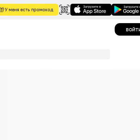
У меня есть промокод
войт