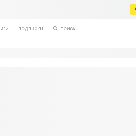
иги
подписки
поиск