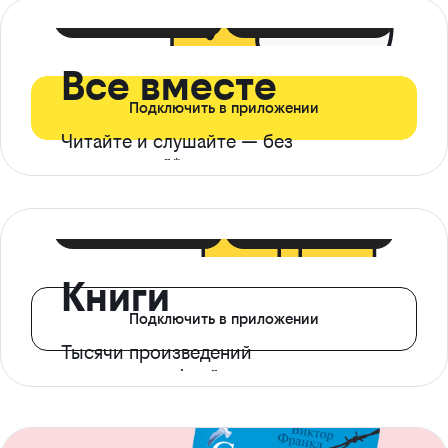
399 ₽ в мес
21 ₽ в день
Все вместе
Подключить в приложении
Читайте и слушайте — без
ограничений*
299 ₽ в мес
14 ₽ в день
Книги
Подключить в приложении
Тысячи произведений
с доступом офлайн