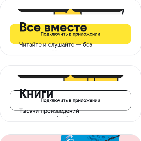
399 ₽ в мес
21 ₽ в день
Все вместе
Подключить в приложении
Читайте и слушайте — без
ограничений*
299 ₽ в мес
14 ₽ в день
Книги
Подключить в приложении
Тысячи произведений
с доступом офлайн