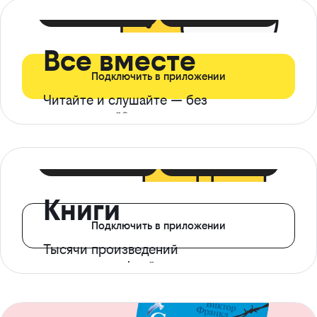
399 ₽ в мес
21 ₽ в день
Все вместе
Подключить в приложении
Читайте и слушайте — без
ограничений*
299 ₽ в мес
14 ₽ в день
Книги
Подключить в приложении
Тысячи произведений
с доступом офлайн