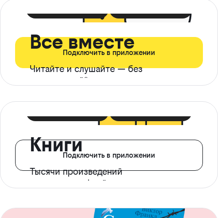
399 ₽ в мес
21 ₽ в день
Все вместе
Подключить в приложении
Читайте и слушайте — без
ограничений*
299 ₽ в мес
14 ₽ в день
Книги
Подключить в приложении
Тысячи произведений
с доступом офлайн