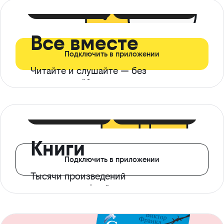
399 ₽ в мес
21 ₽ в день
Все вместе
Подключить в приложении
Читайте и слушайте — без
ограничений*
299 ₽ в мес
14 ₽ в день
Книги
Подключить в приложении
Тысячи произведений
с доступом офлайн