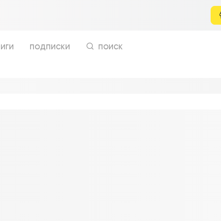
иги
подписки
поиск