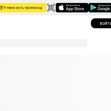
У меня есть промокод
войт