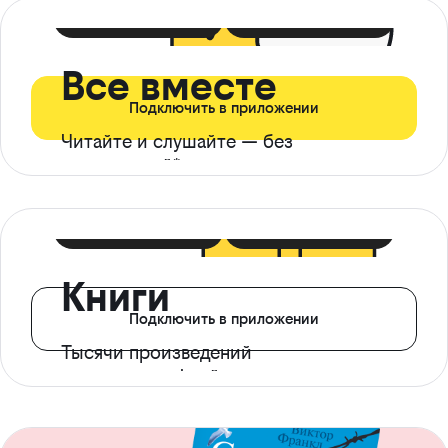
399 ₽ в мес
21 ₽ в день
Все вместе
Подключить в приложении
Читайте и слушайте — без
ограничений*
299 ₽ в мес
14 ₽ в день
Книги
Подключить в приложении
Тысячи произведений
с доступом офлайн