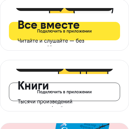
399 ₽ в мес
21 ₽ в день
Все вместе
Подключить в приложении
Читайте и слушайте — без
ограничений*
299 ₽ в мес
14 ₽ в день
Книги
Подключить в приложении
Тысячи произведений
с доступом офлайн