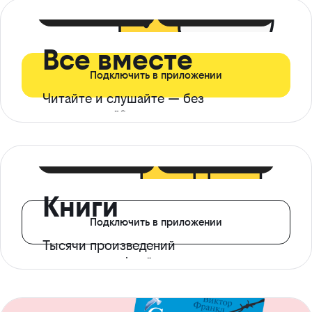
399 ₽ в мес
21 ₽ в день
Все вместе
Подключить в приложении
Читайте и слушайте — без
ограничений*
299 ₽ в мес
14 ₽ в день
Книги
Подключить в приложении
Тысячи произведений
с доступом офлайн