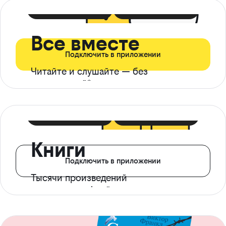
399 ₽ в мес
21 ₽ в день
Все вместе
Подключить в приложении
Читайте и слушайте — без
ограничений*
299 ₽ в мес
14 ₽ в день
Книги
Подключить в приложении
Тысячи произведений
с доступом офлайн