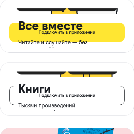
399 ₽ в мес
21 ₽ в день
Все вместе
Подключить в приложении
Читайте и слушайте — без
ограничений*
299 ₽ в мес
14 ₽ в день
Книги
Подключить в приложении
Тысячи произведений
с доступом офлайн