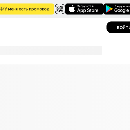
У меня есть промокод
войт