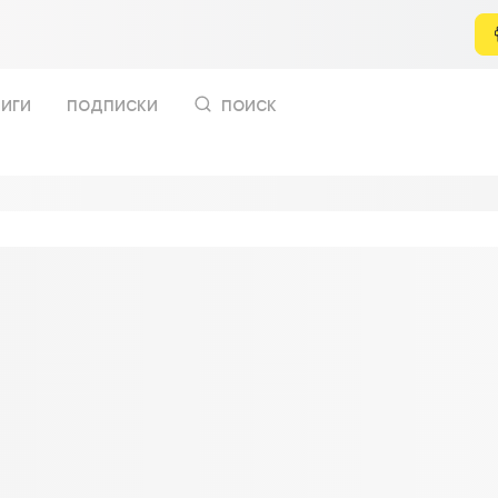
иги
подписки
поиск