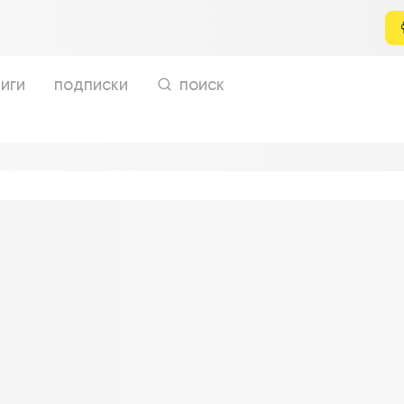
иги
подписки
поиск