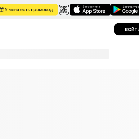
У меня есть промокод
войт