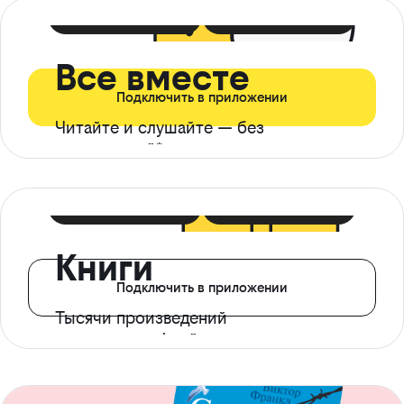
399 ₽ в мес
21 ₽ в день
Все вместе
Подключить в приложении
Читайте и слушайте — без
ограничений*
299 ₽ в мес
14 ₽ в день
Книги
Подключить в приложении
Тысячи произведений
с доступом офлайн