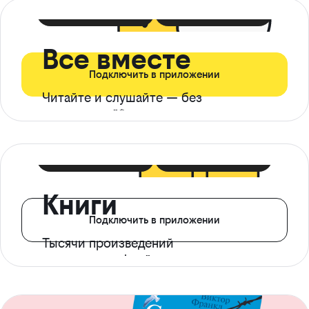
399 ₽ в мес
21 ₽ в день
Все вместе
Подключить в приложении
Читайте и слушайте — без
ограничений*
299 ₽ в мес
14 ₽ в день
Книги
Подключить в приложении
Тысячи произведений
с доступом офлайн