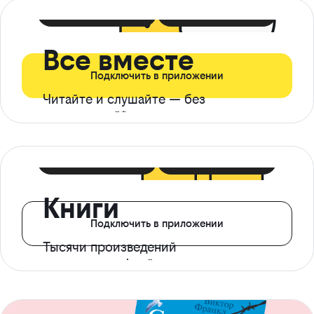
399 ₽ в мес
21 ₽ в день
Все вместе
Подключить в приложении
Читайте и слушайте — без
ограничений*
299 ₽ в мес
14 ₽ в день
Книги
Подключить в приложении
Тысячи произведений
с доступом офлайн