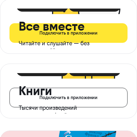
399 ₽ в мес
21 ₽ в день
Все вместе
Подключить в приложении
Читайте и слушайте — без
ограничений*
299 ₽ в мес
14 ₽ в день
Книги
Подключить в приложении
Тысячи произведений
с доступом офлайн