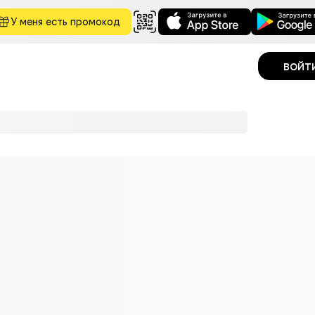
У меня есть промокод
войт