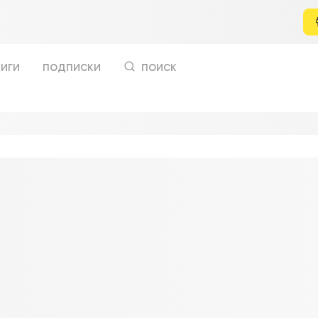
иги
подписки
поиск