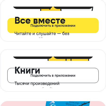
399 ₽ в мес
21 ₽ в день
Все вместе
Подключить в приложении
Читайте и слушайте — без
ограничений*
299 ₽ в мес
14 ₽ в день
Книги
Подключить в приложении
Тысячи произведений
с доступом офлайн