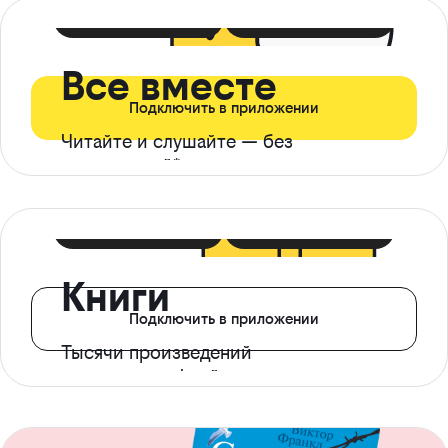
399 ₽ в мес
21 ₽ в день
Все вместе
Подключить в приложении
Читайте и слушайте — без
ограничений*
299 ₽ в мес
14 ₽ в день
Книги
Подключить в приложении
Тысячи произведений
с доступом офлайн