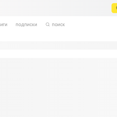
иги
подписки
поиск