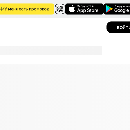
У меня есть промокод
войт