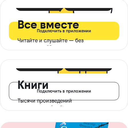
399 ₽ в мес
21 ₽ в день
Все вместе
Подключить в приложении
Читайте и слушайте — без
ограничений*
299 ₽ в мес
14 ₽ в день
Книги
Подключить в приложении
Тысячи произведений
с доступом офлайн