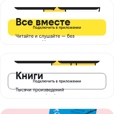
399 ₽ в мес
21 ₽ в день
Все вместе
Подключить в приложении
Читайте и слушайте — без
ограничений*
299 ₽ в мес
14 ₽ в день
Книги
Подключить в приложении
Тысячи произведений
с доступом офлайн