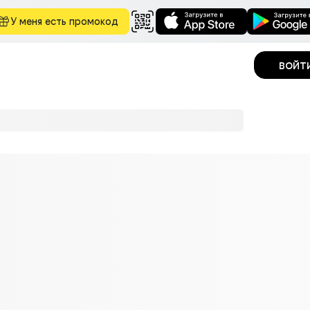
У меня есть промокод
войт