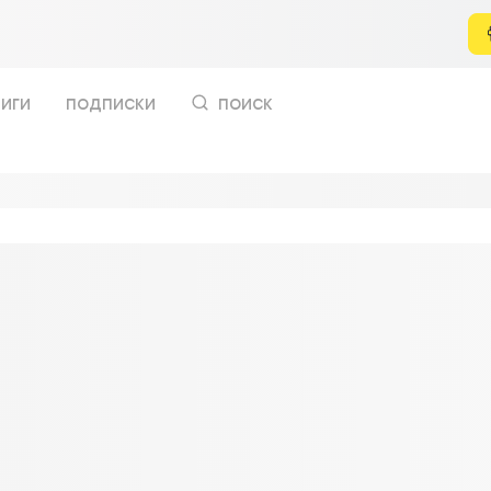
иги
подписки
поиск