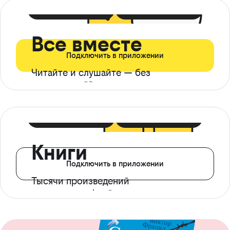
399 ₽ в мес
21 ₽ в день
Все вместе
Подключить в приложении
Читайте и слушайте — без
ограничений*
299 ₽ в мес
14 ₽ в день
Книги
Подключить в приложении
Тысячи произведений
с доступом офлайн