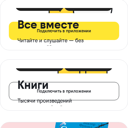
399 ₽ в мес
21 ₽ в день
Все вместе
Подключить в приложении
Читайте и слушайте — без
ограничений*
299 ₽ в мес
14 ₽ в день
Книги
Подключить в приложении
Тысячи произведений
с доступом офлайн