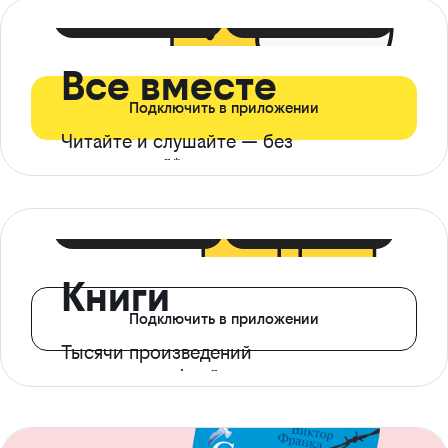
399 ₽ в мес
21 ₽ в день
Все вместе
Подключить в приложении
Читайте и слушайте — без
ограничений*
299 ₽ в мес
14 ₽ в день
Книги
Подключить в приложении
Тысячи произведений
с доступом офлайн