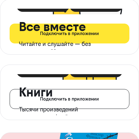
399 ₽ в мес
21 ₽ в день
Все вместе
Подключить в приложении
Читайте и слушайте — без
ограничений*
299 ₽ в мес
14 ₽ в день
Книги
Подключить в приложении
Тысячи произведений
с доступом офлайн