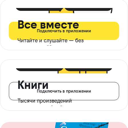
399 ₽ в мес
21 ₽ в день
Все вместе
Подключить в приложении
Читайте и слушайте — без
ограничений*
299 ₽ в мес
14 ₽ в день
Книги
Подключить в приложении
Тысячи произведений
с доступом офлайн