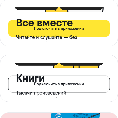
399 ₽ в мес
21 ₽ в день
Все вместе
Подключить в приложении
Читайте и слушайте — без
ограничений*
299 ₽ в мес
14 ₽ в день
Книги
Подключить в приложении
Тысячи произведений
с доступом офлайн