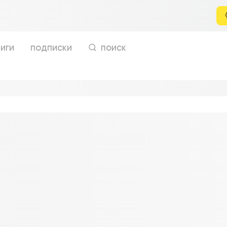
иги
подписки
поиск