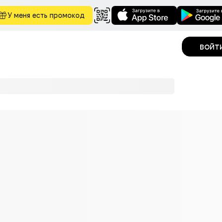
У меня есть промокод
войт