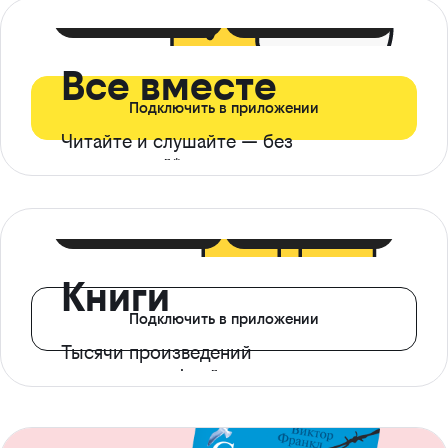
399 ₽ в мес
21 ₽ в день
Все вместе
Подключить в приложении
Читайте и слушайте — без
ограничений*
299 ₽ в мес
14 ₽ в день
Книги
Подключить в приложении
Тысячи произведений
с доступом офлайн