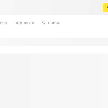
иги
подписки
поиск