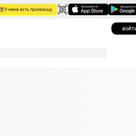
У меня есть промокод
войт