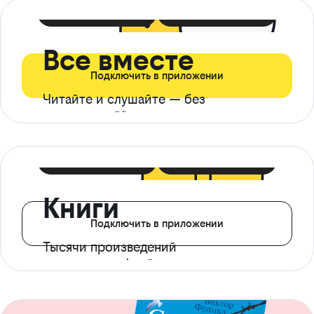
399 ₽ в мес
21 ₽ в день
Все вместе
Подключить в приложении
Читайте и слушайте — без
ограничений*
299 ₽ в мес
14 ₽ в день
Книги
Подключить в приложении
Тысячи произведений
с доступом офлайн