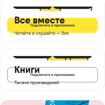
399 ₽ в мес
21 ₽ в день
Все вместе
Подключить в приложении
Читайте и слушайте — без
ограничений*
299 ₽ в мес
14 ₽ в день
Книги
Подключить в приложении
Тысячи произведений
с доступом офлайн