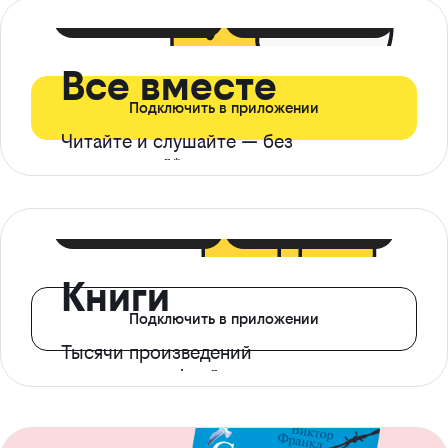
399 ₽ в мес
21 ₽ в день
Все вместе
Подключить в приложении
Читайте и слушайте — без
ограничений*
299 ₽ в мес
14 ₽ в день
Книги
Подключить в приложении
Тысячи произведений
с доступом офлайн