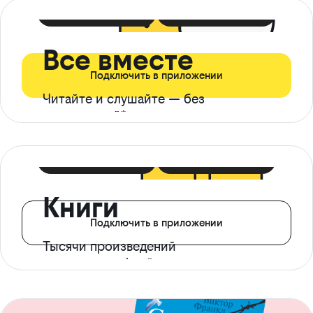
399 ₽ в мес
21 ₽ в день
Все вместе
Подключить в приложении
Читайте и слушайте — без
ограничений*
299 ₽ в мес
14 ₽ в день
Книги
Подключить в приложении
Тысячи произведений
с доступом офлайн