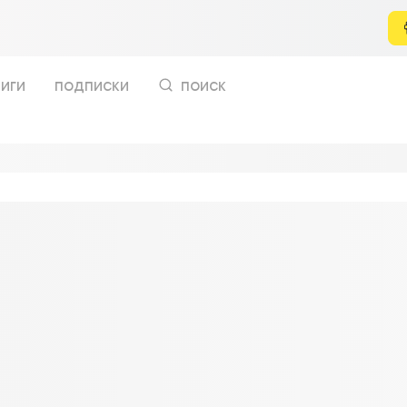
иги
подписки
поиск