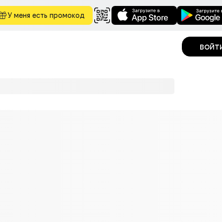
У меня есть промокод
войт