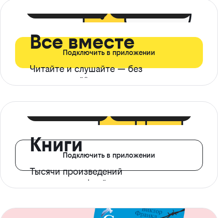
399 ₽ в мес
21 ₽ в день
Все вместе
Подключить в приложении
Читайте и слушайте — без
ограничений*
299 ₽ в мес
14 ₽ в день
Книги
Подключить в приложении
Тысячи произведений
с доступом офлайн