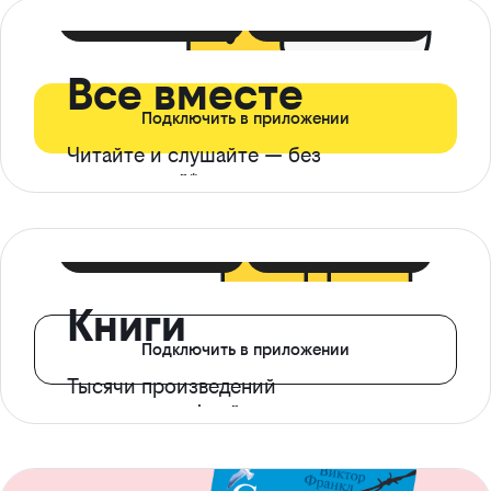
399 ₽ в мес
21 ₽ в день
Все вместе
Подключить в приложении
Читайте и слушайте — без
ограничений*
299 ₽ в мес
14 ₽ в день
Книги
Подключить в приложении
Тысячи произведений
с доступом офлайн