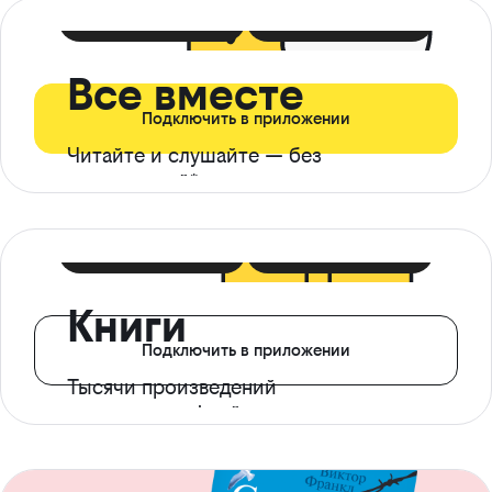
399 ₽ в мес
21 ₽ в день
Все вместе
Подключить в приложении
Читайте и слушайте — без
ограничений*
299 ₽ в мес
14 ₽ в день
Книги
Подключить в приложении
Тысячи произведений
с доступом офлайн