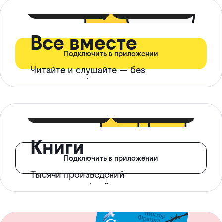
399 ₽ в мес
21 ₽ в день
Все вместе
Подключить в приложении
Читайте и слушайте — без
ограничений*
299 ₽ в мес
14 ₽ в день
Книги
Подключить в приложении
Тысячи произведений
с доступом офлайн