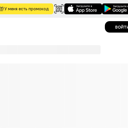
У меня есть промокод
войт