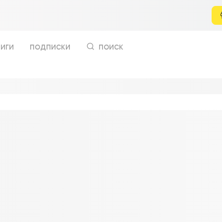
иги
подписки
поиск