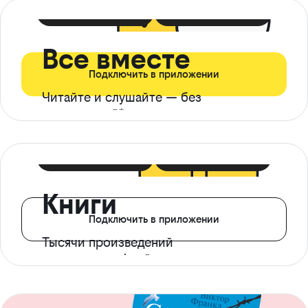
399 ₽ в мес
21 ₽ в день
Все вместе
Подключить в приложении
Читайте и слушайте — без
ограничений*
299 ₽ в мес
14 ₽ в день
Книги
Подключить в приложении
Тысячи произведений
с доступом офлайн