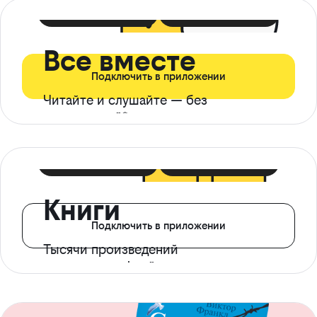
399 ₽ в мес
21 ₽ в день
Все вместе
Подключить в приложении
Читайте и слушайте — без
ограничений*
299 ₽ в мес
14 ₽ в день
Книги
Подключить в приложении
Тысячи произведений
с доступом офлайн