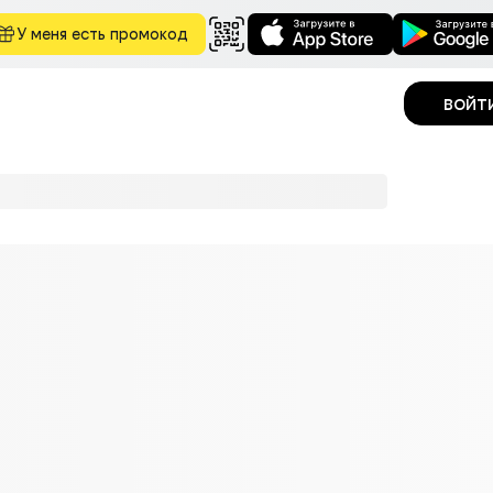
У меня есть промокод
войт