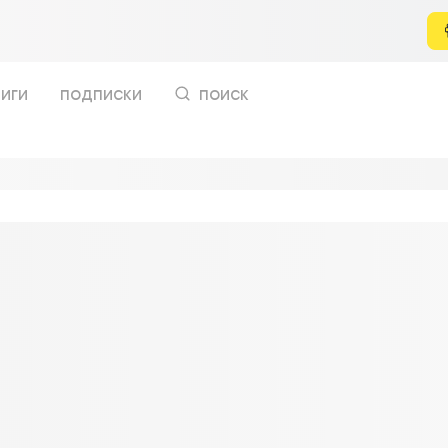
иги
подписки
поиск