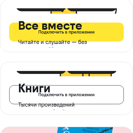
399 ₽ в мес
21 ₽ в день
Все вместе
Подключить в приложении
Читайте и слушайте — без
ограничений*
299 ₽ в мес
14 ₽ в день
Книги
Подключить в приложении
Тысячи произведений
с доступом офлайн