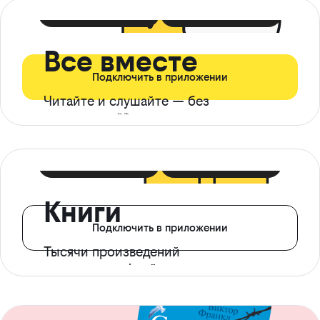
399 ₽ в мес
21 ₽ в день
Все вместе
Подключить в приложении
Читайте и слушайте — без
ограничений*
299 ₽ в мес
14 ₽ в день
Книги
Подключить в приложении
Тысячи произведений
с доступом офлайн